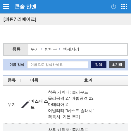
콘솔
인벤
[파판7 리메이크]
파이널 판타지 7 REMAKE 장비
종류
무기
방어구
액세서리
이름 검색
검색
초기화
종류
이름
효과
착용 캐릭터: 클라우드
물리공격 27 마법공격 22
버스터 소
무기
마테리아 2
드
어빌리티 "버스트 슬래시"
획득처: 기본 무기
착용 캐릭터: 클라우드