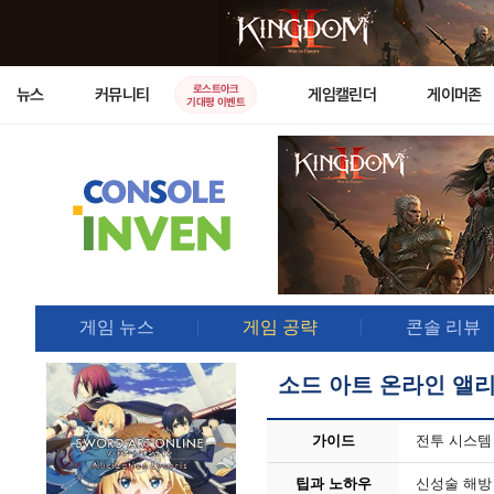
로스트아크
뉴스
커뮤니티
게임캘린더
게이머존
기대평 이벤트
게임 뉴스
게임 공략
콘솔 리뷰
소드 아트 온라인 앨
가이드
전투 시스템
팁과 노하우
신성술 해방