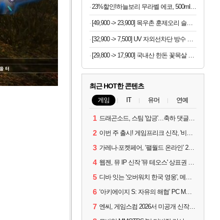
23%할인!하늘보리 무라벨 에코, 500ml, 20개
[49,900 -> 23,900] 목우촌 훈제오리 슬라이스 210g x 6개
[32,900 -> 7,500] UV 자외선차단 방수 방풍 양우산
[29,800 -> 17,900] 국내산 한돈 꽃목살 500g x 2팩
최근 HOT한 콘텐츠
게임
IT
유머
연예
1
드래곤소드, 스팀 '압긍'…축하 댓글 달고 게임 코드 받자!
2
이번 주 출시! 게임프리크 신작, '비스트 오브 리인카네이션'
3
가레나·포켓페어, ‘팰월드 온라인’ 2026년 출시 예고
4
웹젠, 뮤 IP 신작 '뮤 테오스' 상표권 출원
5
디바 잇는 '오버워치 한국 영웅', 메카 파일럿 디몬 나온다
6
‘아키에이지 S: 자유의 해협’ PC MMORPG로 개발한다
7
엔씨, 게임스컴 2026서 미공개 신작 최초 공개