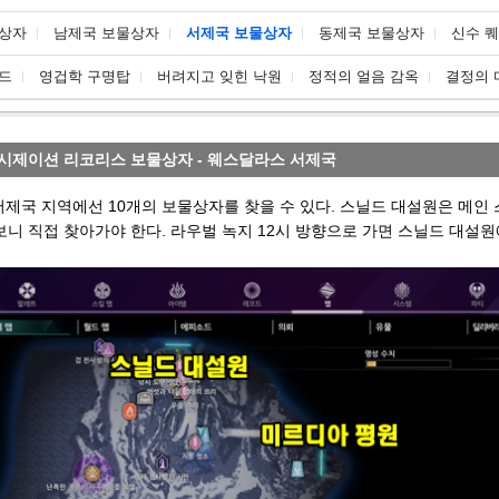
물상자
남제국 보물상자
서제국 보물상자
동제국 보물상자
신수 
드
영겁학 구명탑
버려지고 잊힌 낙원
정적의 얼음 감옥
결정의 
리시제이션 리코리스 보물상자 - 웨스달라스 서제국
서제국 지역에선 10개의 보물상자를 찾을 수 있다. 스닐드 대설원은 메인
니 직접 찾아가야 한다. 라우벌 녹지 12시 방향으로 가면 스닐드 대설원에