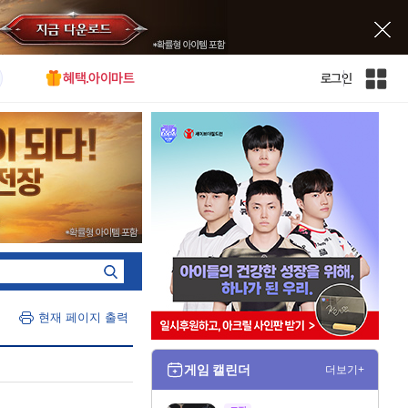
혜택.아이마트
로그인
인
벤
전
체
사
이
트
맵
현재 페이지 출력
게임 캘린더
더보기+