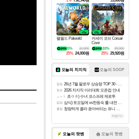
1%
738,540원
33,000원
팰월드 Palworld
커세어 코브 Corsair
Cove
5%
32,000
10%
39,900
25%
24,000원
25%
29,920원
오늘의 치지직
오늘의 SOOP
26년 7월 팔로우 상승량 TOP 30 - 월간 치지직
잡담
2026 치지직 이리대회 오픈컵 안내
정보
초ㅇㅎ) 수녀 코스프레 제로투
ㅗㅜㅑ
삼식) 토요일에 vs한동숙 롤 내전 예정
잡담
청량하게 콜라 쏟아버리는 유니 ㅋㅋㅋ
클립
더보기+
오늘의 팟벤
오늘의 핫벤