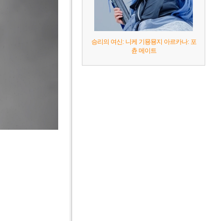
승리의 여신: 니케 기묭묭지 아르카나: 포
츈 메이트