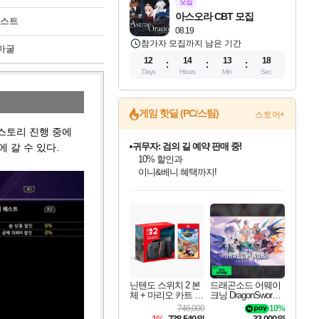
모집
아스오라 CBT 모집
퀘스트
08.19
참가자 모집까지 남은 기간
마굴
12
14
13
16
Days
Hours
Min
Sec
귀무자: 검의 길 예약 판매 중!
게임 핫딜 (PC/스팀)
스토어+
10% 할인과
 스토리 진행 중에
이니&베니 혜택까지!
 갈 수 있다.
비스트 오브 리인카네이션 정식 출시!
게임프릭 신작 IP
네이버 혜택가와 함께 예약하세요!
인벤게임즈 8월 특별 할인!
드래곤소드: 어웨이크닝 입점!
문명 7 특별 할인!
커세어 코브 출시 기념 할인!
더 렐릭 퍼스트 가디언 정식 출시
베데스다 40주년 기념 할인 중!
마블 투혼 파이팅 소울즈 예약 판매 중!
캡콤 프렌차이즈 할인 진행 중!
캡콤 일부 상품 상시 할인
스타워즈 은하계 레이서
로블록스 기프트 카드 공식 입점
인기 퍼블리셔 모음!
스팀으로 만나는 드래곤소드!
조선&고려 DLC 출시 예정
해적'섬'을 발전시키자!
설화x하드코어 액션!
베데스다의 명작들을
마블 히어로 총 출동&화려한 격투!
몬헌, 바하 등 인기 IP를
몬헌 와일즈 & 드래곤즈 도그마2
인벤게임즈에서 10% 추가 적립
Robux를 가장 안전하고
최대 90% 할인가를 만나보세요!
네이버혜택과 함께 만나보세요!
50%할인&추가 적립까지!
할인&네이버혜택으로 만나보세요!
네이버페이 혜택과 만나보세요!
40주년 프로모션으로 만나보세요!
네이버 포인트 혜택까지!
할인가에 만나보세요!
일부 에디션 상시 할인!
혜택으로 예약 판매 중
편안하게 충전하세요
닌텐도 스위치 2 본
드래곤소드 어웨이
체 + 마리오 카트 월
크닝 DragonSword A
드
wakening
746,000
10%