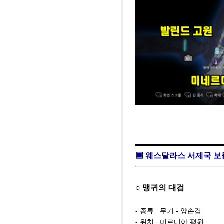
▣ 웨스달라스 서제국 
○ 맹귀의 대검
- 종류 : 무기 - 양손검
- 위치 : 미르디아 평원