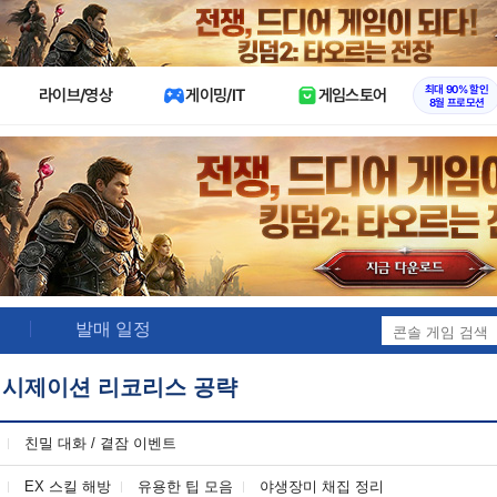
X
최대 90% 할인
라이브/영상
게이밍/IT
게임스토어
8월 프로모션
발매 일정
리시제이션 리코리스 공략
친밀 대화 / 곁잠 이벤트
EX 스킬 해방
유용한 팁 모음
야생장미 채집 정리