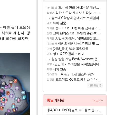
혹시 이 만화 아시는 분 계신가요
애니클립
섬란 카구라 개발사 신작 [시노비 넥서스] 연내 출시 예정
섭컬겜
슈로대Y 확장팩 업데이트 트레일러
PV
뉴비 질문
명조
로 낙하한 곳에 보물상
중국 CXMT, D램 매출 점유율 7%…글로벌 4위로 부상
해외겜
 낙하해야 한다. 맹
실버 팰리스 CBT 화제의 순간·후기 모음
실팰
패해 바다에 빠지면
AI발 원가 압박, 메인보드값 오르나
해외겜
아키츠 아키나 성우 정보 및 주요 필모
아스오라
[여행_국내] 남해 독일마을
여행
명조 X ??? 콜라보 예고
명조
힐링 탐험 게임 Bearly Awesome 챕터 1 트레일러
PV
7년만에 가족여행을 다녀왔습니다.
여행
내차 인증
차벤
「에린」 컨셉 포스터 공개
아스오라
프로젝트 RX 도쿄 게임쇼 참가 결정
섭컬겜
새로고침
핫딜
게시판
더보기+
[14,900 -> 10,900] 블랙 트러플 하몽 크래커 40개입