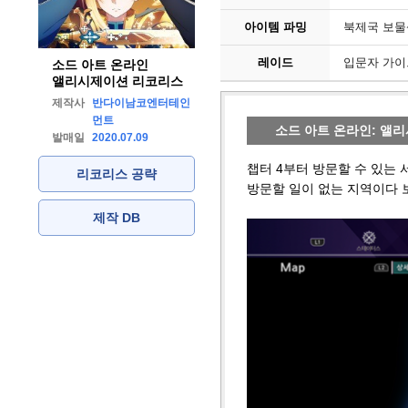
아이템 파밍
북제국 보
레이드
입문자 가이
소드 아트 온라인
앨리시제이션 리코리스
제작사
반다이남코엔터테인
먼트
소드 아트 온라인: 앨
발매일
2020.07.09
챕터 4부터 방문할 수 있는 
리코리스 공략
방문할 일이 없는 지역이다 보
제작 DB