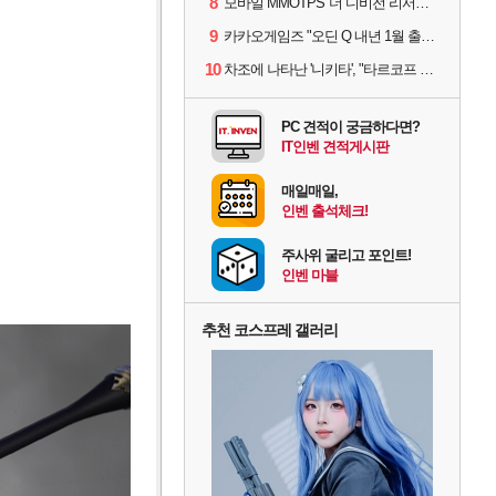
8
모바일 MMOTPS '더 디비전 리서전스', 6일 스팀에도 출시
9
카카오게임즈 "오딘 Q 내년 1월 출시, 연기는 없다"
10
차조에 나타난 '니키타', "타르코프 PvE 프레스티지 연내 출시 목표"
PC 견적이 궁금하다면?
IT인벤 견적게시판
매일매일,
인벤 출석체크!
주사위 굴리고 포인트!
인벤 마블
추천 코스프레 갤러리