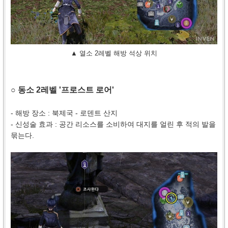
▲ 열소 2레벨 해방 석상 위치
○ 동소 2레벨 '프로스트 로어'
- 해방 장소 : 북제국 - 로덴트 산지
- 신성술 효과 : 공간 리소스를 소비하여 대지를 얼린 후 적의 발을
묶는다.