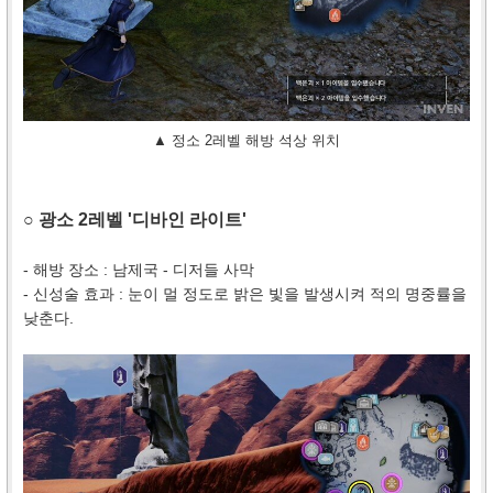
▲ 정소 2레벨 해방 석상 위치
○ 광소 2레벨 '디바인 라이트'
- 해방 장소 : 남제국 - 디저들 사막
- 신성술 효과 : 눈이 멀 정도로 밝은 빛을 발생시켜 적의 명중률을
낮춘다.