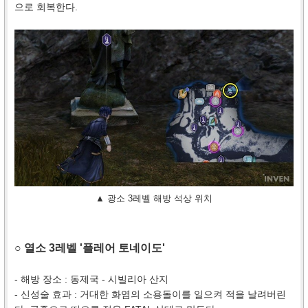
으로 회복한다.
▲ 광소 3레벨 해방 석상 위치
○ 열소 3레벨 '플레어 토네이도'
- 해방 장소 : 동제국 - 시빌리아 산지
- 신성술 효과 : 거대한 화염의 소용돌이를 일으켜 적을 날려버린