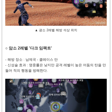
▲ 광소 2레벨 해방 석상 위치
○ 암소 2레벨 '다크 임팩트'
- 해방 장소 : 남제국 - 클레이스 만
- 신성술 효과 : 명중률은 낮지만 공격 레벨이 높은 어둠의 탄을 만
들어 적의 행동을 방해한다.