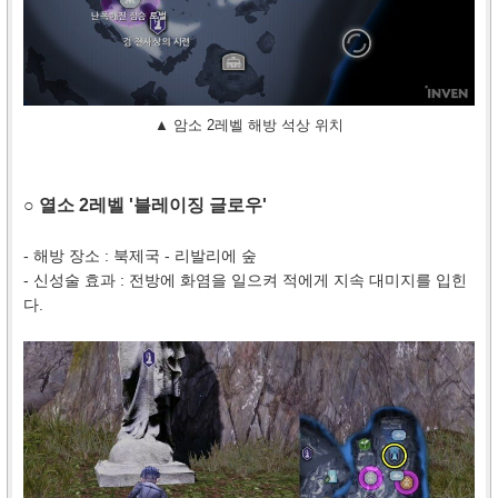
▲ 암소 2레벨 해방 석상 위치
○ 열소 2레벨 '블레이징 글로우'
- 해방 장소 : 북제국 - 리발리에 숲
- 신성술 효과 : 전방에 화염을 일으켜 적에게 지속 대미지를 입힌
다.