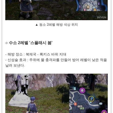
▲ 동소 2레벨 해방 석상 위치
○ 수소 2레벨 '스플래시 봄'
- 해방 장소 : 북제국 - 록키스 바위 지대
- 신성술 효과 : 주위에 물 충격파를 만들어 방어 레벨이 낮은 적을
날려 보낸다.