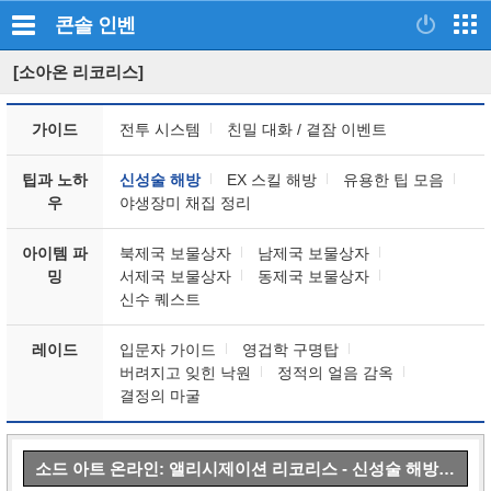
콘솔
인벤
[소아온 리코리스]
가이드
전투 시스템
친밀 대화 / 곁잠 이벤트
팁과 노하
신성술 해방
EX 스킬 해방
유용한 팁 모음
우
야생장미 채집 정리
아이템 파
북제국 보물상자
남제국 보물상자
밍
서제국 보물상자
동제국 보물상자
신수 퀘스트
레이드
입문자 가이드
영겁학 구명탑
버려지고 잊힌 낙원
정적의 얼음 감옥
결정의 마굴
소드 아트 온라인: 앨리시제이션 리코리스 - 신성술 해방 석상 정리