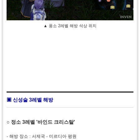
▲ 풍소 2레벨 해방 석상 위치
▣ 신성술 3레벨 해방
○ 정소 3레벨 '바인드 크리스탈'
- 해방 장소 : 서제국 - 미르디아 평원