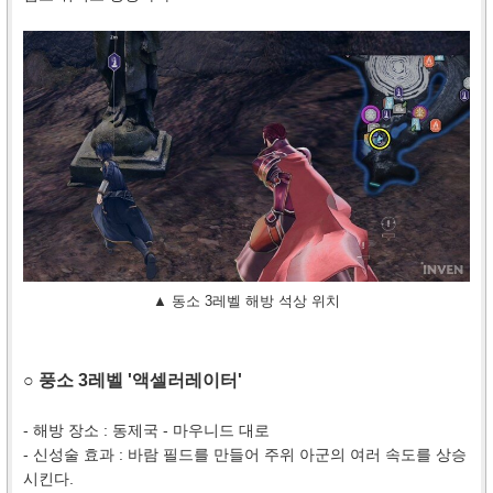
▲ 동소 3레벨 해방 석상 위치
○ 풍소 3레벨 '액셀러레이터'
- 해방 장소 : 동제국 - 마우니드 대로
- 신성술 효과 : 바람 필드를 만들어 주위 아군의 여러 속도를 상승
시킨다.