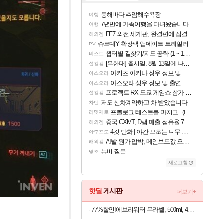
동해바다 추암해수욕장
여행
7년만에 가족여행을 다녀왔습니다.
여행
FF7 외전 세계관, 완결편에 집결
해외겜
슈로대Y 확장팩 업데이트 트레일러
PV
챕터별 길찾기/지도 공략 (1 ~ 12장)
비스트
[무한대] 출시일, 8월 13일에 나오나
섭컬겜
아키츠 아키나 성우 정보 및 주요 필모
아스오라
아스오라 성우 정보 및 출연작 모음
아스오라
프로젝트 RX 도쿄 게임쇼 참가 결정
섭컬겜
저도 신차계약하고 차 받았습니다
차벤
프롤로그 테스트를 마치고.. (feat. 리아)
리밋제로
중국 CXMT, D램 매출 점유율 7%…글로벌 4위로 부상
해외겜
4컷 만화 | 야간 보초는 너무 힘들어
아주프로
AI발 원가 압박, 메인보드값 오르나
해외겜
뉴비 질문
명조
새로고침
핫딜
게시판
더보기+
77%할인!에브리워터 무라벨, 500ml, 40개