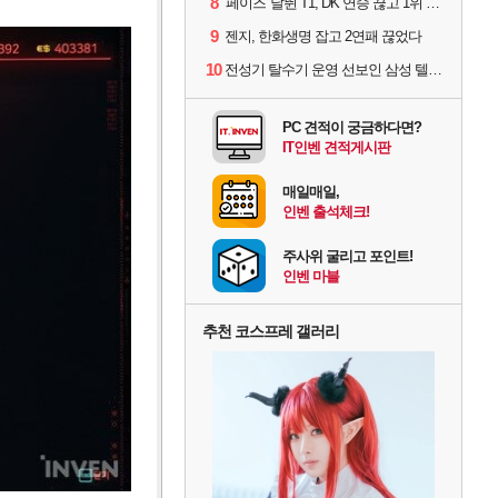
8
'페이즈' 날뛴 T1, DK 연승 끊고 1위 지켜
9
젠지, 한화생명 잡고 2연패 끊었다
10
전성기 탈수기 운영 선보인 삼성 텔레콤, 3:0 완승
PC 견적이 궁금하다면?
IT인벤 견적게시판
매일매일,
인벤 출석체크!
주사위 굴리고 포인트!
인벤 마블
추천 코스프레 갤러리