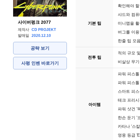
확인해야 할
샤드와 컴퓨
사이버펑크 2077
기본 팁
미니맵을 활
제작사
CD PROJEKT
버그를 이용
발매일
2020.12.10
한줄 팁 모
공략 보기
적의 규모 
전투 팁
비살상 무기
사펑 인벤 바로가기
파워 피스톨 
파워 피스톨 
스마트 피스톨
테크 프리시
아이템
파워 샷건 '
한손 둔기 '
카타나 '스칼
영웅 등급 '