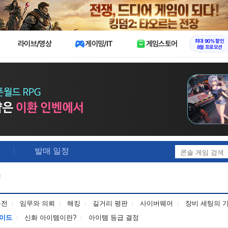
X
최대 90% 할인
라이브/영상
게이밍/IT
게임스토어
8월 프로모션
발매 일정
특전
임무와 의뢰
해킹
길거리 평판
사이버웨어
장비 세팅의 
레이드
신화 아이템이란?
아이템 등급 결정