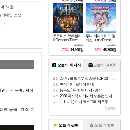
40%
27,600원
2%
817,320원
더 '벽감'
델라메인 소생
기
옥토패스 트래블러
루나 리마스터드 컬
II Octopath Traveler I
렉션 Lunar Remaste
I
red Collection
49,800
69,000
70%
14,940원
30%
48,300원
오늘의 치지직
오늘의 SOOP
26년 7월 팔로우 상승량 TOP 30 - 월간 치지직
잡담
룩삼 니니 초대석 안내
정보
상인에게 구매, 제작
봉누도2 두 번째 티저 - 일상
클립
2026 치지직 이리대회 오픈컵 안내
정보
초ㅇㅎ) 수녀 코스프레 제로투
ㅗㅜㅑ
더보기+
크 능력 - 제작 트
.
오늘의 팟벤
오늘의 핫벤