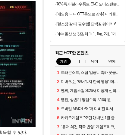
76%특가!블라우풍트 ENC 노이즈캔슬링 블루투스5.4 무선이어폰
[게임용 ㄴㄴ OTT용으로 강추] 미라클엠 10.1인치 태블릿
[헬스장 갈 때 필수템] 단백질 쉐이커 600ml
여수 돌산 생 갓김치 1+1, 1kg, 2개, 1개
최근 HOT한 콘텐츠
게임
IT
유머
연예
1
드래곤소드, 스팀 '압긍'…축하 댓글 달고 게임 코드 받자!
2
디바 잇는 '오버워치 한국 영웅', 메카 파일럿 디몬 나온다
3
엔씨, 게임스컴 2026서 미공개 신작 최초 공개
4
웹젠, 상반기 영업수익 773억 원…순이익 89% 증가
5
모바일 MMOTPS '더 디비전 리서전스', 6일 스팀에도 출시
6
카카오게임즈 "오딘 Q 내년 1월 출시, 연기는 없다"
7
"유저 의견 적극 반영" 게임프리크, 비스트 오브 리인카네이션 개선 나선다
획득할 수 있다.