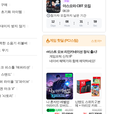
모집
 구매
아스오라 CBT 모집
08.19
 초기화 아이템
참가자 모집까지 남은 기간
12
08
31
57
 대미지 받지 않기
Days
Hours
Min
Sec
게임 핫딜 (PC/스팀)
스토어+
력한 소음기 리볼버
 무기
커세어 코브 출시 기념 할인!
해적'섬'을 발전시키자!
할인&네이버혜택으로 만나보세요!
인벤게임즈 8월 특별 할인!
드래곤소드: 어웨이크닝 입점!
문명 7 특별 할인!
귀무자: 검의 길 예약 판매 중!
비스트 오브 리인카네이션 정식 출시!
더 렐릭 퍼스트 가디언 정식 출시
베데스다 40주년 기념 할인 중!
마블 투혼 파이팅 소울즈 예약 판매 중!
캡콤 프렌차이즈 할인 진행 중!
캡콤 일부 상품 상시 할인
스타워즈 은하계 레이서
로블록스 기프트 카드 공식 입점
크 피스톨 '애퍼리션'
인기 퍼블리셔 모음!
스팀으로 만나는 드래곤소드!
조선&고려 DLC 출시 예정
10% 할인과
게임프릭 신작 IP
설화x하드코어 액션!
베데스다의 명작들을
마블 히어로 총 출동&화려한 격투!
몬헌, 바하 등 인기 IP를
몬헌 와일즈 & 드래곤즈 도그마2
인벤게임즈에서 10% 추가 적립
Robux를 가장 안전하고
 스탠드'
최대 90% 할인가를 만나보세요!
네이버혜택과 함께 만나보세요!
50%할인&추가 적립까지!
이니&베니 혜택까지!
네이버 혜택가와 함께 예약하세요!
네이버페이 혜택과 만나보세요!
40주년 프로모션으로 만나보세요!
네이버 포인트 혜택까지!
할인가에 만나보세요!
일부 에디션 상시 할인!
혜택으로 예약 판매 중
편안하게 충전하세요
 라이플 '오'파이브'
 마크 V'
 '사토리'
나 혼자만 레벨업
닌텐도 스위치 2 본
어라이즈 오버드라
체 + 마리오 카트 월
이브 Solo Leveling A
드 + 포켓몬 포코피
3,000
46,000
834,000
rise
아 번들