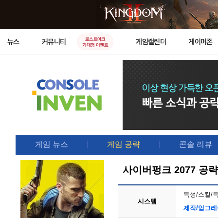
로스트아크
뉴스
커뮤니티
게임캘린더
게이머존
기대평 이벤트
게임 뉴스
게임 공략
콘솔 리뷰
사이버펑크 2077 공략
특성/스킬/
시스템
제작/업그