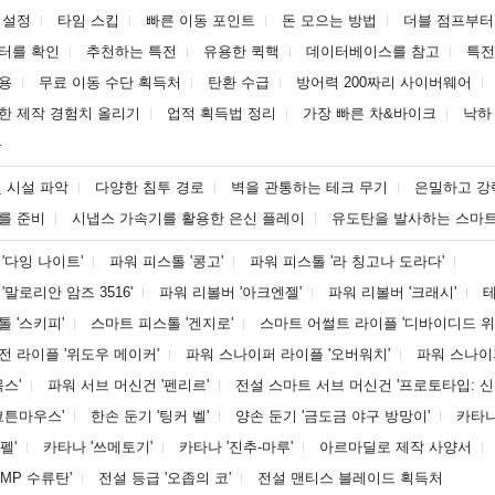
 설정
타임 스킵
빠른 이동 포인트
돈 모으는 방법
더블 점프부터
터를 확인
추천하는 특전
유용한 퀵핵
데이터베이스를 참고
특전
용
무료 이동 수단 획득처
탄환 수급
방어력 200짜리 사이버웨어
한 제작 경험치 올리기
업적 획득법 정리
가장 빠른 차&바이크
낙하
음
및 시설 파악
다양한 침투 경로
벽을 관통하는 테크 무기
은밀하고 강
를 준비
시냅스 가속기를 활용한 은신 플레이
유도탄을 발사하는 스마트
'다잉 나이트'
파워 피스톨 '콩고'
파워 피스톨 '라 칭고나 도라다'
'말로리안 암즈 3516'
파워 리볼버 '아크엔젤'
파워 리볼버 '크래시'
테
 '스키피'
스마트 피스톨 '겐지로'
스마트 어썰트 라이플 '디바이디드 위
전 라이플 '위도우 메이커'
파워 스나이퍼 라이플 '오버워치'
파워 스나이퍼
목스'
파워 서브 머신건 '펜리르'
전설 스마트 서브 머신건 '프로토타입: 신겐
코튼마우스'
한손 둔기 '팅커 벨'
양손 둔기 '금도금 야구 방망이'
카타나
펠'
카타나 '쓰메토기'
카타나 '진추-마루'
아르마딜로 제작 사양서
EMP 수류탄'
전설 등급 '오좁의 코'
전설 맨티스 블레이드 획득처