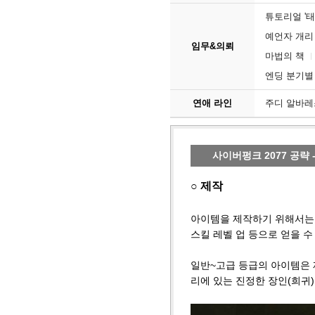
튜토리얼 '태
예언자 개리 
임무&의뢰
마법의 책
엔딩 분기별
연애 라인
주디 알바레
사이버펑크 2077 공략
○ 제작
아이템을 제작하기 위해서는 
스킬 레벨 업 등으로 얻을 수
일반~고급 등급의 아이템은 
리에 있는 진정한 장인(희귀)