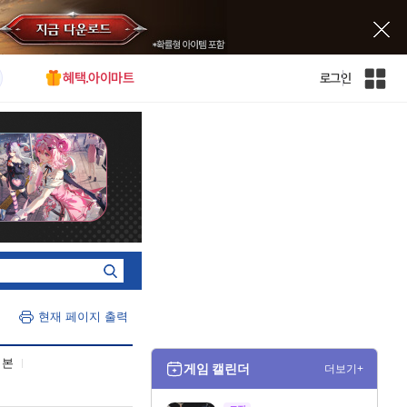
혜택.아이마트
로그인
인
벤
전
체
사
이
트
맵
현재 페이지 출력
기본
게임 캘린더
더보기+