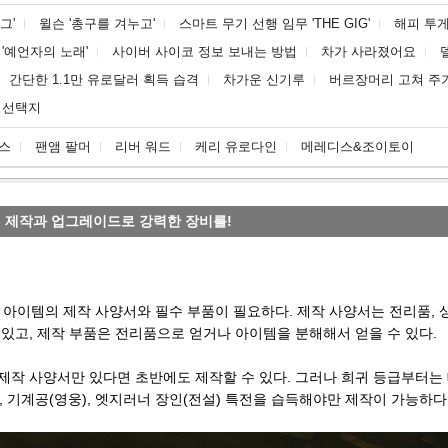
그'
윌슨 '총구를 겨누고'
스마트 무기 선행 임무 'THE GIG'
해피 투게
'예언자의 노래'
사이버 사이코 정보 보내는 방법
차가 사라졌어요
간단한 1.1만 유로달러 획득 습격
차가운 신기루
버르장머리 고쳐 주
 선택지
스
팬앰 팔머
리버 워드
케리 유로다인
메레디스&조이토이
 - 제작과 업그레이드로 강력한 장비를!
아이템의 제작 사양서와 필수 부품이 필요하다. 제작 사양서는 전리품, 
 있고, 제작 부품은 전리품으로 얻거나 아이템을 분해해서 얻을 수 있다.
제작 사양서만 있다면 초반에도 제작할 수 있다. 그러나 희귀 등급부터는 테
, 기계공(영웅), 엣지러너 장인(전설) 특전을 습득해야만 제작이 가능하다