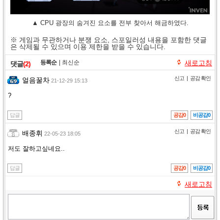
▲ CPU 광장의 숨겨진 요소를 전부 찾아서 해금하였다.
※ 게임과 무관하거나 분쟁 요소, 스포일러성 내용을 포함한 댓글
은 삭제될 수 있으며 이용 제한을 받을 수 있습니다.
등록순
|
최신순
새로고침
댓글
(2)
신고
|
공감 확인
얼음꿀차
21-12-29 15:13
?
답글
공감
0
비공감
0
신고
|
공감 확인
배종휘
22-05-23 18:05
저도 잘하고싶네요..
답글
공감
0
비공감
0
새로고침