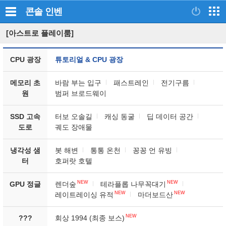
콘솔
인벤
[아스트로 플레이룸]
CPU 광장
튜토리얼 & CPU 광장
메모리 초
바람 부는 입구
패스트레인
전기구름
원
범퍼 브로드웨이
SSD 고속
터보 오솔길
캐싱 동굴
딥 데이터 공간
도로
궤도 장애물
냉각성 샘
봇 해변
통통 온천
꽁꽁 언 유빙
터
호퍼랏 호텔
NEW
NEW
GPU 정글
렌더숲
테라플롭 나무꼭대기
NEW
NEW
레이트레이싱 유적
마더보드산
NEW
???
회상 1994 (최종 보스)