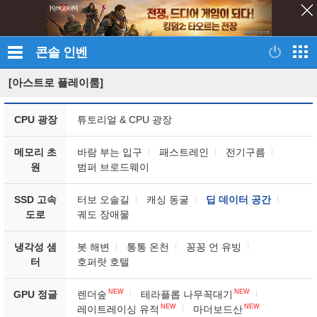
콘솔
인벤
[아스트로 플레이룸]
CPU 광장
튜토리얼 & CPU 광장
메모리 초
바람 부는 입구
패스트레인
전기구름
원
범퍼 브로드웨이
SSD 고속
터보 오솔길
캐싱 동굴
딥 데이터 공간
도로
궤도 장애물
냉각성 샘
봇 해변
통통 온천
꽁꽁 언 유빙
터
호퍼랏 호텔
NEW
NEW
GPU 정글
렌더숲
테라플롭 나무꼭대기
NEW
NEW
레이트레이싱 유적
마더보드산